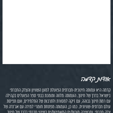
אודות קדמה
קדמה היא עמותה חינוכית-חברתית הפועלת למען השוויון והצדק החברתי
בישראל בדרך של חינוך. העמותה מלווה ותומכת בבתי ספר הפועלים בקהילה
עם רמת חינוך גבוהה, עם זיקה למסורת ולתרבות של התלמידים, ועם תפיסת
עולם חברתית-שוויונית. כמו כן, העמותה מפתחת חומרי למידה עם אג'נדה של
צדק חברתי, ומכשירה מורות/ים המאמינות/ים בשינוי חברתי בדרך של חינוך.