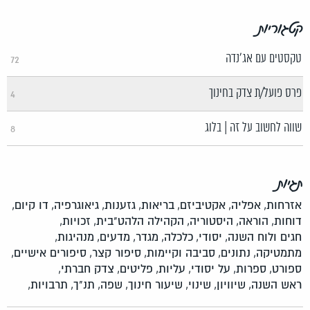
קטגוריות
טקסטים עם אג'נדה
72
פרס פועל/ת צדק בחינוך
4
שווה לחשוב על זה | בלוג
8
תגיות
אזרחות,
אפליה,
אקטיביזם,
בריאות,
גזענות,
גיאוגרפיה,
דו קיום,
דוחות,
הוראה,
היסטוריה,
הקהילה הלהט"בית,
זכויות,
חגים ולוח השנה,
יסודי,
כלכלה,
מגדר,
מדעים,
מנהיגות,
מתמטיקה,
נתונים,
סביבה וקיימות,
סיפור קצר,
סיפורים אישיים,
ספורט,
ספרות,
על יסודי,
עליות,
פליטים,
צדק חברתי,
ראש השנה,
שיוויון,
שינוי,
שיעור חינוך,
שפה,
תנ"ך,
תרבויות,