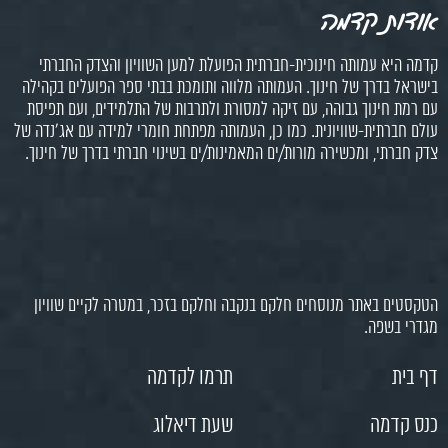
אודות קדמה
קדמה היא עמותה חינוכית-חברתית הפועלת למען השוויון והצדק החברתי
בישראל בדרך של חינוך. העמותה מלווה ותומכת בבתי ספר הפועלים בקהילה
עם רמת חינוך גבוהה, עם זיקה למסורת ולתרבות של התלמידים, ועם תפיסת
עולם חברתית-שוויונית. כמו כן, העמותה מפתחת חומרי למידה עם אג'נדה של
צדק חברתי, ומכשירה מורות/ים המאמינות/ים בשינוי חברתי בדרך של חינוך.
הטקסטים באתר מנוסחים חלקם בנקבה וחלקם בזכר, במטרה לקיים שוויון
מגדרי בשפה.
דף בית
תרמו לקדמה
כנס קדמה
שעת דיאלוג