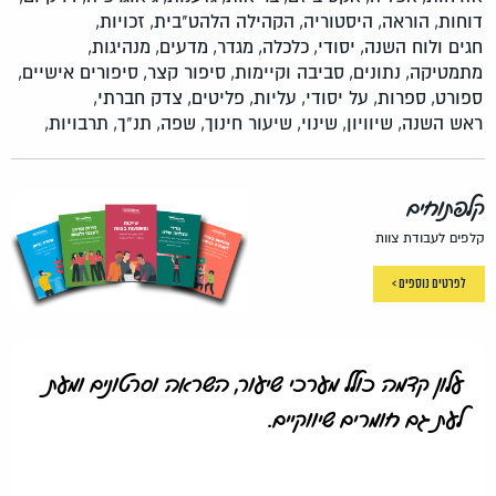
דוחות,
הוראה,
היסטוריה,
הקהילה הלהט"בית,
זכויות,
חגים ולוח השנה,
יסודי,
כלכלה,
מגדר,
מדעים,
מנהיגות,
מתמטיקה,
נתונים,
סביבה וקיימות,
סיפור קצר,
סיפורים אישיים,
ספורט,
ספרות,
על יסודי,
עליות,
פליטים,
צדק חברתי,
ראש השנה,
שיוויון,
שינוי,
שיעור חינוך,
שפה,
תנ"ך,
תרבויות,
קלפתוחים
קלפים לעבודת צוות
לפרטים נוספים >
עלון קדמה כולל מערכי שיעור, השראה וסרטונים ומעת
לעת גם חומרים שיווקיים.