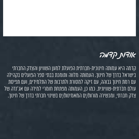
אודות קדמה
קדמה היא עמותה חינוכית-חברתית הפועלת למען השוויון והצדק החברתי
בישראל בדרך של חינוך. העמותה מלווה ותומכת בבתי ספר הפועלים בקהילה
עם רמת חינוך גבוהה, עם זיקה למסורת ולתרבות של התלמידים, ועם תפיסת
עולם חברתית-שוויונית. כמו כן, העמותה מפתחת חומרי למידה עם אג'נדה של
צדק חברתי, ומכשירה מורות/ים המאמינות/ים בשינוי חברתי בדרך של חינוך.