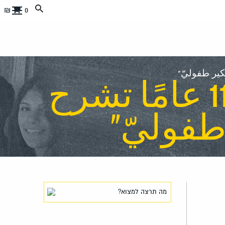
0 ₪
أدورا سفيتاك – طفلة عمرها 11 عامًا تشرح
 طفوليّ"