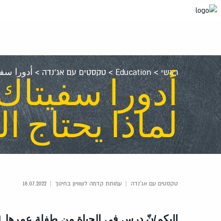
עבור
אל
תוכן
העמוד
ראשי
>
Education
>
טקסטים עם אג'נדה
>
أدورا سفيتاك – طفلة عمره
لماذا يحتاج ا
טקסטים עם אג'נדה
|
עמותת קדמה לשוויון בחינוך
|
18.07.2022
إليكم/نّ درس في الحياة من طفلة عمرها 11 عامًا!