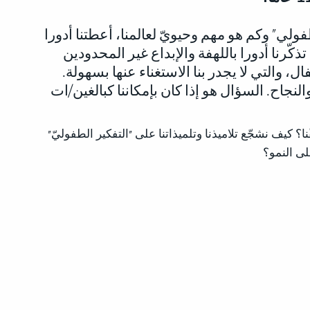
فولي" وكم هو مهم وحيويّ لعالمنا، أعطتنا أدورا
 تذكّرنا أدورا باللهفة والإبداع غير المحدودين
ال، والتي لا يجدر بنا الاستغناء عنها بسهولة.
لنجاح. السؤال هو إذا كان بإمكاننا كبالغين/ات
ا؟ كيف نشجّع تلاميذنا وتلميذاتنا على "التفكير الطفوليّ"
ى النمو؟