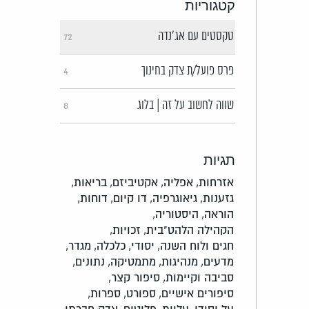
קטגוריות
טקסטים עם אג'נדה
72
פרס פועל/ת צדק בחינוך
4
שווה לחשוב על זה | בלוג
8
תגיות
אזרחות,
אפליה,
אקטיביזם,
בריאות,
גזענות,
גיאוגרפיה,
דו קיום,
דוחות,
הוראה,
היסטוריה,
הקהילה הלהט"בית,
זכויות,
חגים ולוח השנה,
יסודי,
כלכלה,
מגדר,
מדעים,
מנהיגות,
מתמטיקה,
נתונים,
סביבה וקיימות,
סיפור קצר,
סיפורים אישיים,
ספורט,
ספרות,