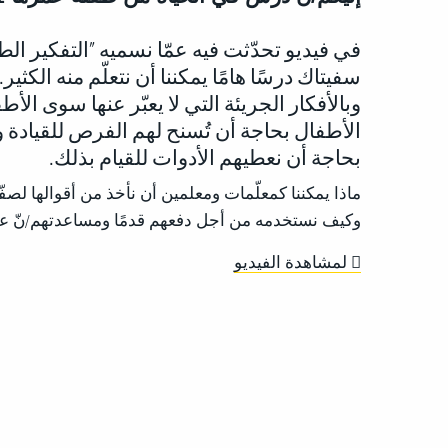
في فيديو تحدّثت فيه عمّا نسميه "التفكير الط
سفيتاك درسًا هامًا يمكننا أن نتعلّم منه الكثير.
وبالأفكار الجريئة التي لا يعبّر عنها سوى الأطف
الأطفال بحاجة أن تُسنح لهم الفرص للقيادة وا
بحاجة أن نعطيهم الأدوات للقيام بذلك.
ماذا يمكننا كمعلّمات ومعلمين أن نأخذ من أقوالها لصفّن
وكيف نستخدمه من أجل دفعهم قدمًا ومساعدتهم/نّ عل
لمشاهدة الفيديو