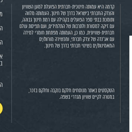
כנ
קדמה היא עמותה חינוכית-חברתית הפועלת למען השוויון
והצדק החברתי בישראל בדרך של חינוך. העמותה מלווה
מש
ותומכת בבתי ספר הפועלים בקהילה עם רמת חינוך גבוהה,
עם זיקה למסורת ולתרבות של התלמידים, ועם תפיסת עולם
הח
חברתית-שוויונית. כמו כן, העמותה מפתחת חומרי למידה
עם אג'נדה של צדק חברתי, ומכשירה מורות/ים
הא
המאמינות/ים בשינוי חברתי בדרך של חינוך.
או
בח
הצ
הטקסטים באתר מנוסחים חלקם בנקבה וחלקם בזכר,
במטרה לקיים שוויון מגדרי בשפה.