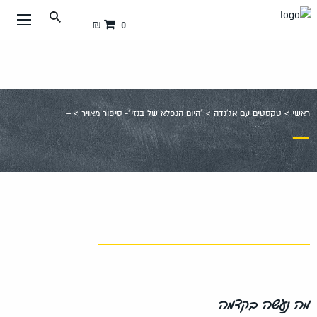
עבור
0 ₪
אל
תוכן
העמוד
ראשי
>
טקסטים עם אג'נדה
>
"היום הנפלא של בנזי"- סיפור מאויר
>
–
–
מה נעשה בקדמה