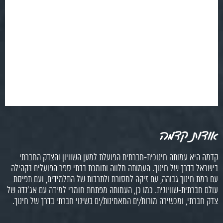
אודות קדמה
קדמה היא עמותה חינוכית-חברתית הפועלת למען השוויון והצדק החברתי
בישראל בדרך של חינוך. העמותה מלווה ותומכת בבתי ספר הפועלים בקהילה
עם רמת חינוך גבוהה, עם זיקה למסורת ולתרבות של התלמידים, ועם תפיסת
עולם חברתית-שוויונית. כמו כן, העמותה מפתחת חומרי למידה עם אג'נדה של
צדק חברתי, ומכשירה מורות/ים המאמינות/ים בשינוי חברתי בדרך של חינוך.