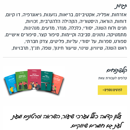
תגיות
אזרחות,
אפליה,
אקטיביזם,
בריאות,
גזענות,
גיאוגרפיה,
דו קיום,
דוחות,
הוראה,
היסטוריה,
הקהילה הלהט"בית,
זכויות,
חגים ולוח השנה,
יסודי,
כלכלה,
מגדר,
מדעים,
מנהיגות,
מתמטיקה,
נתונים,
סביבה וקיימות,
סיפור קצר,
סיפורים אישיים,
ספורט,
ספרות,
על יסודי,
עליות,
פליטים,
צדק חברתי,
ראש השנה,
שיוויון,
שינוי,
שיעור חינוך,
שפה,
תנ"ך,
תרבויות,
קלפתוחים
קלפים לעבודת צוות
לפרטים נוספים >
עלון קדמה כולל מערכי שיעור, השראה וסרטונים ומעת
לעת גם חומרים שיווקיים.