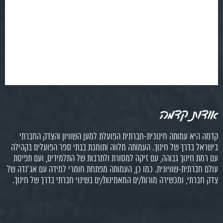
אודות קדמה
קדמה היא עמותה חינוכית-חברתית הפועלת למען השוויון והצדק החברתי
בישראל בדרך של חינוך. העמותה מלווה ותומכת בבתי ספר הפועלים בקהילה
עם רמת חינוך גבוהה, עם זיקה למסורת ולתרבות של התלמידים, ועם תפיסת
עולם חברתית-שוויונית. כמו כן, העמותה מפתחת חומרי למידה עם אג'נדה של
צדק חברתי, ומכשירה מורות/ים המאמינות/ים בשינוי חברתי בדרך של חינוך.