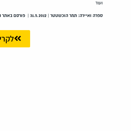
ועוד
ספרה ואיירה: תמר הוכשטטר | 31.5.2012 | פורסם באתר הפנקס: כתב עת מקוון לספרות ולתרבות ילדים
לקרי