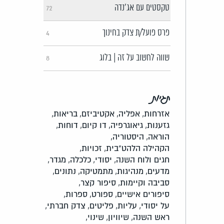
טקסטים עם אג'נדה
72
פרס פועל/ת צדק בחינוך
4
שווה לחשוב על זה | בלוג
8
תגיות
אזרחות,
אפליה,
אקטיביזם,
בריאות,
גזענות,
גיאוגרפיה,
דו קיום,
דוחות,
הוראה,
היסטוריה,
הקהילה הלהט"בית,
זכויות,
חגים ולוח השנה,
יסודי,
כלכלה,
מגדר,
מדעים,
מנהיגות,
מתמטיקה,
נתונים,
סביבה וקיימות,
סיפור קצר,
סיפורים אישיים,
ספורט,
ספרות,
על יסודי,
עליות,
פליטים,
צדק חברתי,
ראש השנה,
שיוויון,
שינוי,