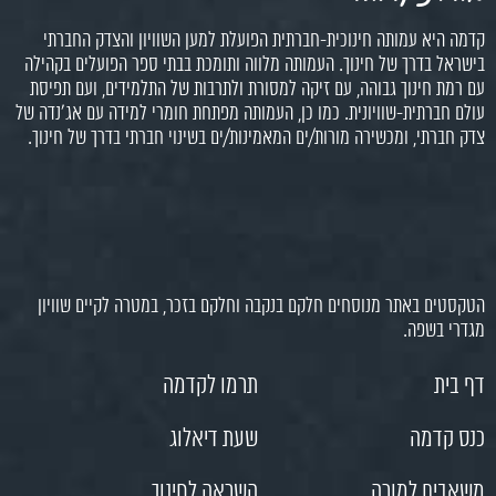
קדמה היא עמותה חינוכית-חברתית הפועלת למען השוויון והצדק החברתי
בישראל בדרך של חינוך. העמותה מלווה ותומכת בבתי ספר הפועלים בקהילה
עם רמת חינוך גבוהה, עם זיקה למסורת ולתרבות של התלמידים, ועם תפיסת
עולם חברתית-שוויונית. כמו כן, העמותה מפתחת חומרי למידה עם אג'נדה של
צדק חברתי, ומכשירה מורות/ים המאמינות/ים בשינוי חברתי בדרך של חינוך.
הטקסטים באתר מנוסחים חלקם בנקבה וחלקם בזכר, במטרה לקיים שוויון
מגדרי בשפה.
דף בית
תרמו לקדמה
כנס קדמה
שעת דיאלוג
משאבים למורה
השראה לחינוך