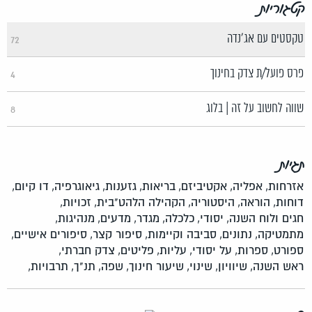
קטגוריות
טקסטים עם אג'נדה
72
פרס פועל/ת צדק בחינוך
4
שווה לחשוב על זה | בלוג
8
תגיות
אזרחות,
אפליה,
אקטיביזם,
בריאות,
גזענות,
גיאוגרפיה,
דו קיום,
דוחות,
הוראה,
היסטוריה,
הקהילה הלהט"בית,
זכויות,
חגים ולוח השנה,
יסודי,
כלכלה,
מגדר,
מדעים,
מנהיגות,
מתמטיקה,
נתונים,
סביבה וקיימות,
סיפור קצר,
סיפורים אישיים,
ספורט,
ספרות,
על יסודי,
עליות,
פליטים,
צדק חברתי,
ראש השנה,
שיוויון,
שינוי,
שיעור חינוך,
שפה,
תנ"ך,
תרבויות,