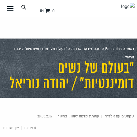
עבור
0 ₪
אל
תוכן
העמוד
ראשי
>
Education
>
טקסטים עם אג'נדה
>
"בעולם של נשים דומיננטיות" / יהודה
נוריאל
"בעולם של נשים
דומיננטיות" / יהודה נוריאל
טקסטים עם אג'נדה
|
עמותת קדמה לשוויון בחינוך
|
20.05.2019
0 צפיות
|
אין תגובות