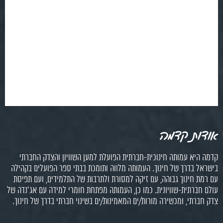
אודות קדמה
קדמה היא עמותה חינוכית-חברתית הפועלת למען השוויון והצדק החברתי
בישראל בדרך של חינוך. העמותה מלווה ותומכת בבתי ספר הפועלים בקהילה
עם רמת חינוך גבוהה, עם זיקה למסורת ולתרבות של התלמידים, ועם תפיסת
עולם חברתית-שוויונית. כמו כן, העמותה מפתחת חומרי למידה עם אג'נדה של
צדק חברתי, ומכשירה מורות/ים המאמינות/ים בשינוי חברתי בדרך של חינוך.