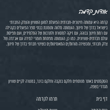
אודות קדמה
קדמה היא עמותה חינוכית-חברתית הפועלת למען השוויון והצדק החברתי
בישראל בדרך של חינוך. העמותה מלווה ותומכת בבתי ספר הפועלים בקהילה
עם רמת חינוך גבוהה, עם זיקה למסורת ולתרבות של התלמידים, ועם תפיסת
עולם חברתית-שוויונית. כמו כן, העמותה מפתחת חומרי למידה עם אג'נדה של
צדק חברתי, ומכשירה מורות/ים המאמינות/ים בשינוי חברתי בדרך של חינוך.
הטקסטים באתר מנוסחים חלקם בנקבה וחלקם בזכר, במטרה לקיים שוויון
מגדרי בשפה.
דף בית
תרמו לקדמה