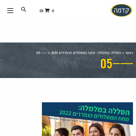
עבור
0 ₪
אל
תוכן
העמוד
ראשי
>
הסללה במלמלה: מחוז המסלולים הנפרדים 2022
>
—–05
—–05