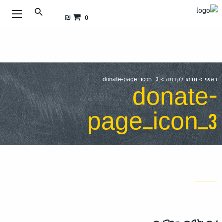
עבור
0 ₪
אל
תוכן
העמוד
ראשי
>
תרמו לקדמה
>
donate-page_icon_3
donate-
page_icon_3