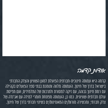
אודות קדמה
קדמה היא עמותה חינוכית-חברתית הפועלת למען השוויון והצדק החברתי
בישראל בדרך של חינוך. העמותה מלווה ותומכת בבתי ספר הפועלים בקהילה
עם רמת חינוך גבוהה, עם זיקה למסורת ולתרבות של התלמידים, ועם תפיסת
עולם חברתית-שוויונית. כמו כן, העמותה מפתחת חומרי למידה עם אג'נדה של
צדק חברתי, ומכשירה מורות/ים המאמינות/ים בשינוי חברתי בדרך של חינוך.