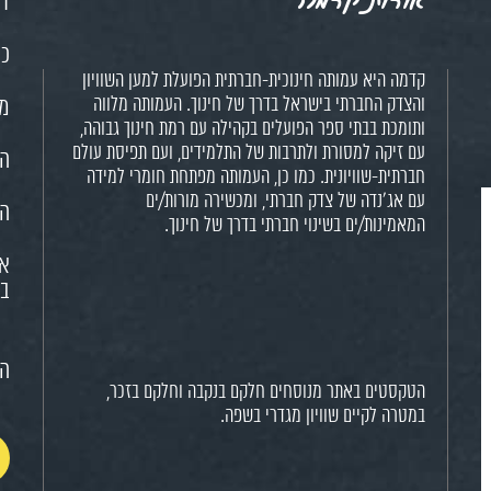
דף
כנ
קדמה היא עמותה חינוכית-חברתית הפועלת למען השוויון
והצדק החברתי בישראל בדרך של חינוך. העמותה מלווה
מש
ותומכת בבתי ספר הפועלים בקהילה עם רמת חינוך גבוהה,
עם זיקה למסורת ולתרבות של התלמידים, ועם תפיסת עולם
הח
חברתית-שוויונית. כמו כן, העמותה מפתחת חומרי למידה
עם אג'נדה של צדק חברתי, ומכשירה מורות/ים
הא
המאמינות/ים בשינוי חברתי בדרך של חינוך.
או
בח
הצ
הטקסטים באתר מנוסחים חלקם בנקבה וחלקם בזכר,
במטרה לקיים שוויון מגדרי בשפה.