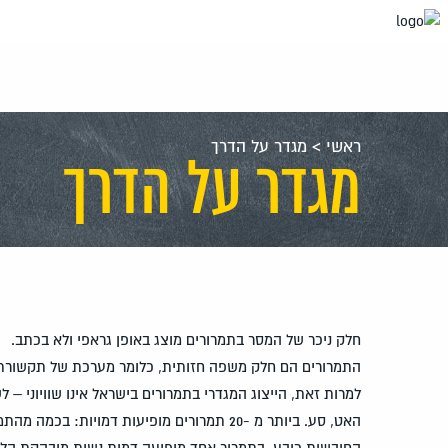
עבור
אל
תוכן
העמוד
ראשי
>
מגדר על הדרך
מגדר על הדרך
חלק ניכר של המסר בתמרורים מוצג באופן גראפי ולא בכתב.
התמרורים הם חלק משפה חזותית, כלומר מערכת של תקשורת ב
למרות זאת, הייצוג המגדרי בתמרורים בישראל אינו שוויוני – ל
האט, סע. ביותר מ -20 תמרורים מופיעות דמויות: בכמה מהתמרורים מופיעות דמויות גבריות בעליל:
החובשות כובע. בתמרור אחד מופיעה דמות נשית מובהקת הל