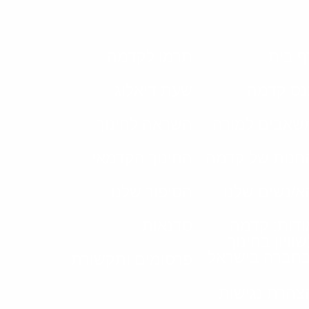
ף בית
תרמו לקדמה
נס קדמה
שעת דיאלוג
שאבים למורה
השראה לחינוך
חנות של קדמה
החינוך הקדמאי
א/נשים שלנו
הסיפור שלנו
ודות: קדמה
סדנאות
שוויון בחינוך
בחברה בישראל
פרסומים ותקשורת
צהרת נגישות