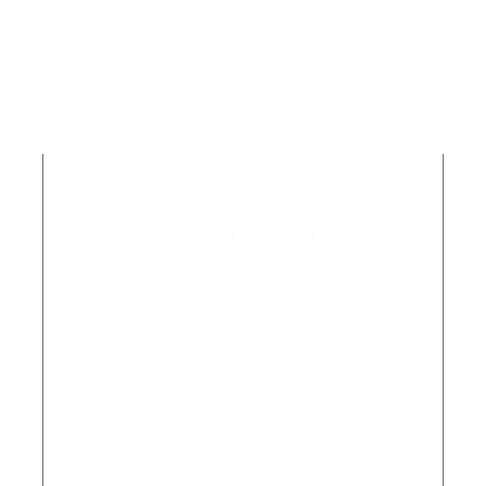
אודות קדמה
ד
כ
קדמה היא עמותה חינוכית-חברתית
הפועלת למען השוויון והצדק החברתי
מ
בישראל בדרך של חינוך. העמותה מלווה
ותומכת בבתי ספר הפועלים בקהילה עם
ה
רמת חינוך גבוהה, עם זיקה למסורת
ולתרבות של התלמידים, ועם תפיסת עולם
ה
חברתית-שוויונית. כמו כן, העמותה
מפתחת חומרי למידה עם אג'נדה של צדק
א
חברתי, ומכשירה מורות/ים המאמינות/ים
ל
בשינוי חברתי בדרך של חינוך.
ו
ה