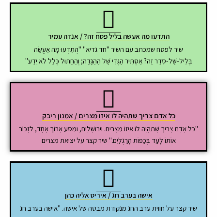
התדעו מה אעשה בליל פסח זה? / אנדה עמיר
שיר לפסח שמכתב עם השיר "חד גדיא" "הֲתֵדְעוּ מָה אֶעֱשֶׂה
בְּלֵיל-שֶׁל-סֵדֶר זֶה? אַסְתִּיר הַגְּדִי שֶׁל הַהַגָּדָה; וְהֶחָתוּל כְּלָל לֹא יֵדַע"
כל אדם צריך שתהיה לו איזו מצרים / אמנון ריבק
"כָּל אָדָם צָרִיך שֶׁתִהְיֶה לוֹ אֵיזוֹ מִצְרַיִם. וִירוּשָׁלָיִם, וּמַסָּע אָרוֹך אֶחָד, לִזְכּוֹר
אוֹתוֹ לָעַד בְּכַפּוֹת הָרַגְלַיִם." שיר קצר על יציאת מצרים
אישה בערב חג / איריס אליה כהן
שיר קצר על חווית ערב החג מנקודת מבטה של אישה. "אישה בערב חג