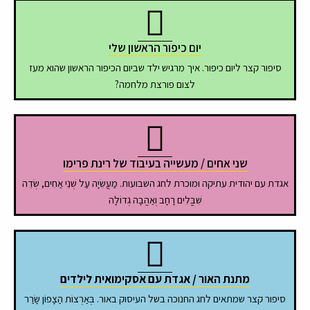
יום כיפור הראשון שלי
סיפור קצר ליום כיפור. איך מרגיש ילד שביום הכיפור הראשון שהוא מעז
לצום פורצת מלחמה?
שני אחים / מעשייה בעיבוד של רינת פרימו
אגדת עם יהודית עתיקה ומוכרת לחג השבועות. מַעֲשִׂיָה עַל שְׁנֵי אַחִים, שְׂדֵה
שִׁבֳּלִים רָחָב וְאַהֲבָה גְדוֹלָה
מתנת האור / אגדת עם אסקימואית לילדים
סיפור קצר שמתאים לחג החנוכה בשל העיסוק באור. בְּאַרְצוֹת הַצָפוֹן שָׂרַר