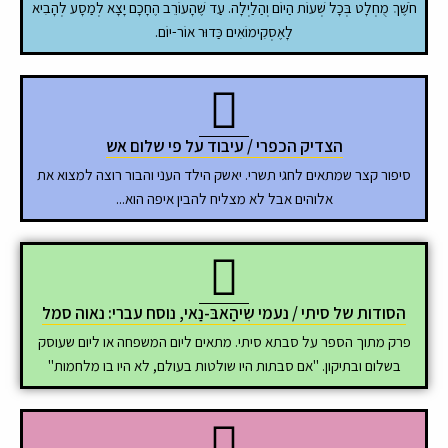
חֹשֶׁךְ מֻחְלָט בְּכָל שְׁעוֹת הַיוֹם וְהַלַיְלָה. עַד שֶׁהָעוֹרֵב הֶחָכָם יָצָא לְמַסָע לְהָבִיא
לָאֶסְקִימוֹאִים כַּדוּר אוֹר-יוֹם.
הצדיק הכפרי / עיבוד על פי שלום אש
סיפור קצר שמתאים לחגי תשרי. יאשק הילד העני והבור רוצה למצוא את
אלוהים אבל לא מצליח להבין איפה הוא...
הסודות של סיתי / נעמי שִיהַאבּ-נַאי, נוסח עברי: נאוה סמל
פרק מתוך הספר על סבתא סיתי. מתאים ליום המשפחה או ליום שעוסק
בשלום ובתיקון. "אם סבתות היו שולטות בעולם, לא היו בו מלחמות"