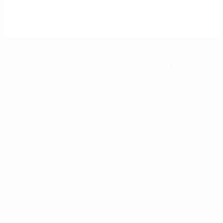
אודות קדמה
קדמה היא עמותה חינוכית-חברתית הפועלת למען
השוויון והצדק החברתי בישראל בדרך של חינוך.
העמותה מלווה ותומכת בבתי ספר הפועלים בקהילה
עם רמת חינוך גבוהה, עם זיקה למסורת ולתרבות של
התלמידים, ועם תפיסת עולם חברתית-שוויונית. כמו כן,
העמותה מפתחת חומרי למידה עם אג'נדה של צדק
חברתי, ומכשירה מורות/ים המאמינות/ים בשינוי חברתי
בדרך של חינוך.