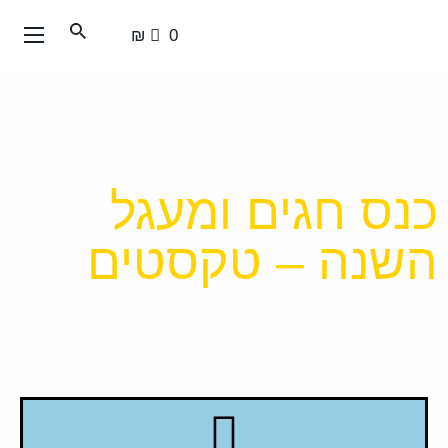
עבור
0 ₪
אל
תוכן
העמוד
ראשי
>
כנס חגים ומעגל השנה – טקסטים
כנס חגים ומעגל
השנה – טקסטים