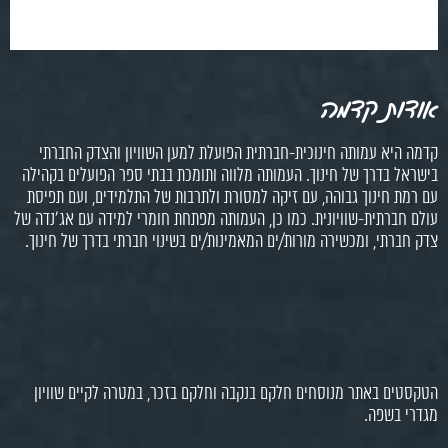
אודות קדמה
קדמה היא עמותה חינוכית-חברתית הפועלת למען השוויון והצדק החברתי
בישראל בדרך של חינוך. העמותה מלווה ותומכת בבתי ספר הפועלים בקהילה
עם רמת חינוך גבוהה, עם זיקה למסורת ולתרבות של התלמידים, ועם תפיסת
עולם חברתית-שוויונית. כמו כן, העמותה מפתחת חומרי למידה עם אג'נדה של
צדק חברתי, ומכשירה מורות/ים המאמינות/ים בשינוי חברתי בדרך של חינוך.
הטקסטים באתר מנוסחים חלקם בנקבה וחלקם בזכר, במטרה לקיים שוויון
מגדרי בשפה.