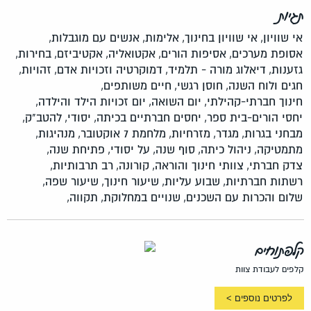
תגיות
אי שוויון,
אי שוויון בחינוך,
אלימות,
אנשים עם מוגבלות,
אסופת מערכים,
אסיפות הורים,
אקטואליה,
אקטיביזם,
בחירות,
גזענות,
דיאלוג מורה - תלמיד,
דמוקרטיה וזכויות אדם,
זהויות,
חגים ולוח השנה,
חוסן רגשי,
חיים משותפים,
חינוך חברתי-קהילתי,
יום השואה,
יום זכויות הילד והילדה,
יחסי הורים-בית ספר,
יחסים חברתיים בכיתה,
יסודי,
להטב"ק,
מבחני בגרות,
מגדר,
מזרחיות,
מלחמת 7 אוקטובר,
מנהיגות,
מתמטיקה,
ניהול כיתה,
סוף שנה,
על יסודי,
פתיחת שנה,
צדק חברתי,
צוותי חינוך והוראה,
קורונה,
רב תרבותיות,
רשתות חברתיות,
שבוע עליות,
שיעור חינוך,
שיעור שפה,
שלום והכרות עם השכנים,
שנויים במחלוקת,
תקווה,
קלפתוחים
קלפים לעבודת צוות
לפרטים נוספים >